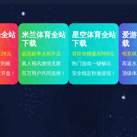
赞美，包括哈登的个人表现、团队协作能力、领
共同构成了哈登作为顶尖球员的全面素养，也进一
1、哈登的个人表现
詹姆斯·哈登以其卓越的个人技术和得分能力而闻
投篮和灵活的运球撕破防线。过去几个赛季中，
得分，这使他成为联盟最具威胁性的得分手之一
除了得分，哈登还具备极佳的助攻能力。他不仅
者，通过不断创造机会来帮助队友提升表现。在
半场进攻中为队友送出精准传球，这种视野与意
此外，经过不断努力，哈登也在防守端有所提升
自己不再是一个“只会进攻”的角色，而是一位更
他的影响力更加深远，为球队注入更多活力。