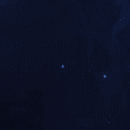
上一篇：
中国三人篮球男队遗憾败给新西兰…
热门推荐