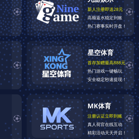
2026-06-23 13:38
42 次阅读
泛关注。犹他爵士队的明星后卫多诺万·米
予了高度评价，称其为“MVP名人堂级别”的
从四个方面详细探讨米切尔对哈登影响力的