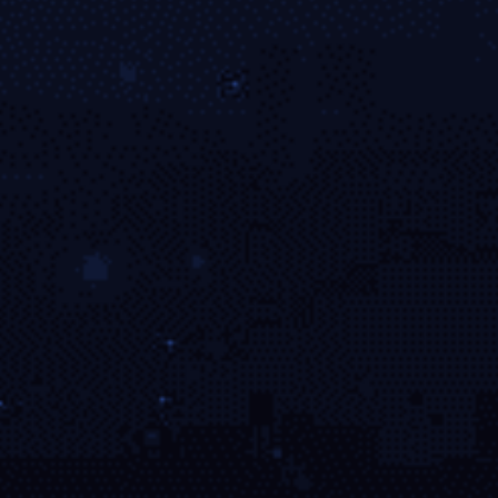
皇马对阵皇家
字母哥交易风云突变绿军
斯科尔斯
接手概率
曼联引进
2026-07-18
2026-07
联系我们
湖南省株洲市天元区天台路58号市委大院东侧
support@knktools.com
o
登