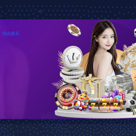
体育
下载App
公司简介
体育数据平台
NBA、英超、欧洲杯、LPL
。