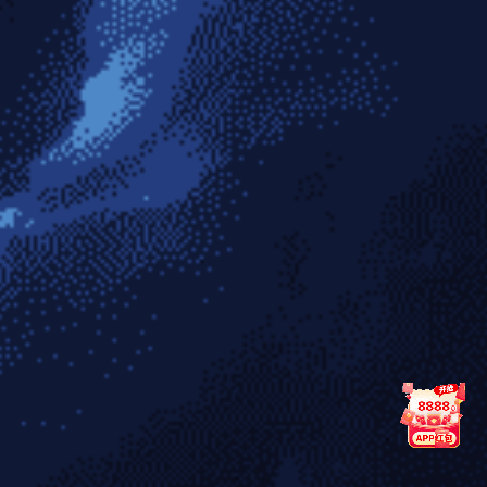
成长。在更衣室内外，他都是一位值得信赖
们提供指导。
对困境时，哈顿能够保持清晰头脑，不断鼓
往往会挺身而出承担责任，无论是投篮还是
利益而牺牲个人数据。他明白只有通过团结
赢得了教练及同伴们的一致尊重，也进一步
突出都是评判顶尖球员的重要标准之一。米
作MVP级别人物。在平局或落后情况下，每
他站出来应战，用实际行动证明自己的价