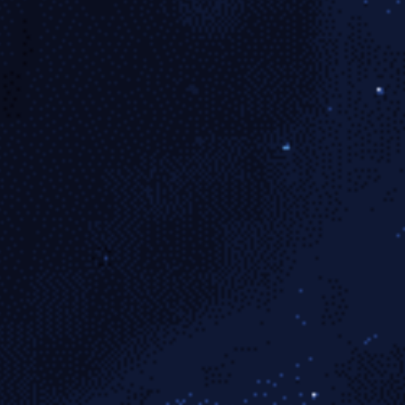
2025 年
2025年6月12日 · v6.1.2
新增“赛事快报”弹窗提醒。
推荐算法优化，提升相关性。
夜间模式下字体显示修复。
2025年3月8日 · v6.0.0
整体架构升级，引入动态赛事引擎。
视觉焕新，体验更清爽。
2023 年