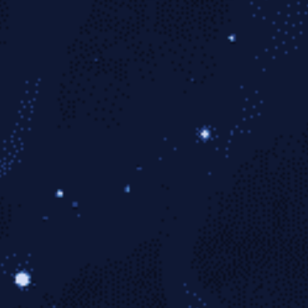
数据合规卓越平台
平台顺利通过 GDPR 与 ISO 多项认证，建立技术
安全新标准。
ob官网 · 版本更新历史归档
我们记录每次进步，只为更稳定的赛事观看与数据服务。