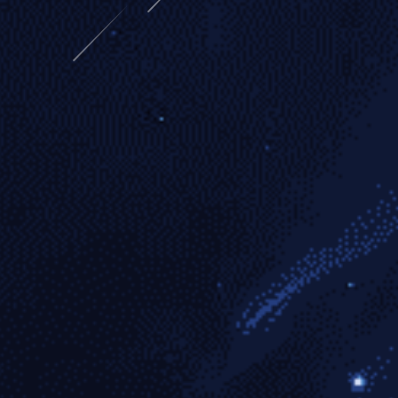
亚洲体育服务平台大奖
2022 年度综合类数字体育平台荣誉奖项，肯定平
台服务能力。