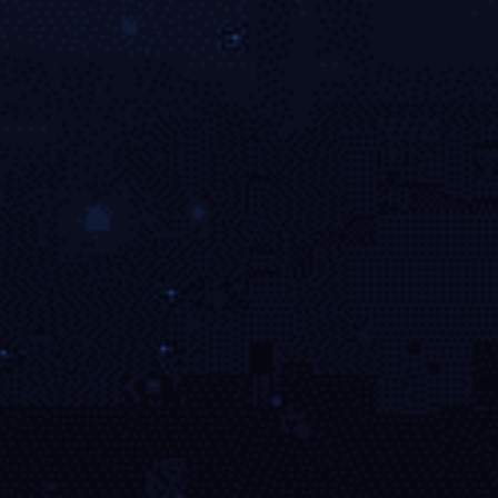
我们将继续围绕 ob官方网站(中国)官网 用户的真实需求，不断提升产品
联系我们
湖南省株洲市天元区天台路58号市委大院东侧
support@knktools.com
o
登