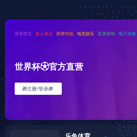
立即注册
协议目录
1. 接受条款
1. 接
2. 账户规则
用户在
3. 服务内容
4. 用户行为
5. 知识产权
2. 账
6. 服务终止
用户须
7. 免责声明
8. 法律适用
3. 服
9. 联系我们
平台提