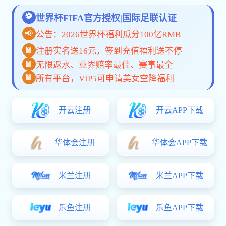
媒体人分析勇士在詹姆斯经纪人眼中只是谈判工具并非
真正竞争者
2026-08-08
3 次浏览
2011年6月12日小牛队历史性夺冠诺维茨基荣膺总决赛
最有价值球员
2026-08-07
4 次浏览