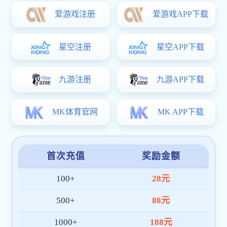
东体分析：海港需认清自身定位才能打破劫富济贫的困
局
2026-08-06
10 次浏览