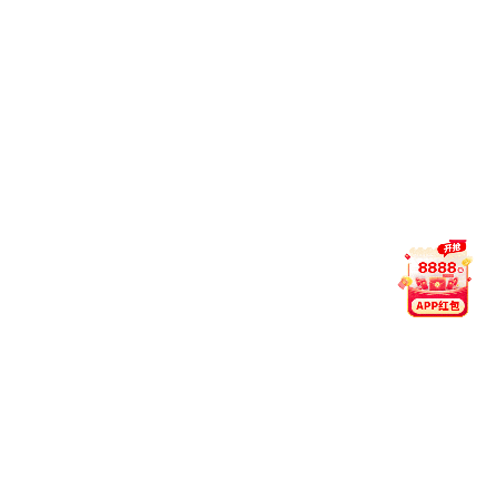
2026-07-15
48 次浏览
土耳其足协主席承诺国脚们获赠海景别墅尽管世界杯早
早出局
2026-07-14
50 次浏览