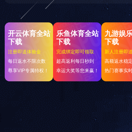
ob官网 App · 更
为热衷体育赛事的用户设计，支持实时数
体验。
完美适配 iOS / Android，界面简洁
析需求。
iOS
Android
网页版
立即下载 App
网页版入口