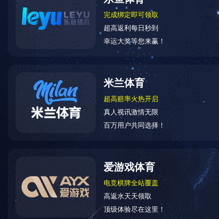
多语言，多区域
支持多语种界面与主流货币结算方式，ob官
洲、中东等重点市场，具备全球运营与本地适
用户评分
4.9 / 5.0
200 万+ 