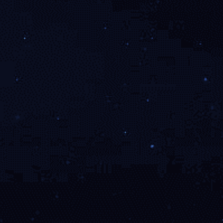
75%
用户增长率（年）
ob官网
b官网官方网站【KY1.AC】官网认证:手机版、app下载、
录入口、官方网站、网页版、平台、网址、地址、注册、
娱乐，ob官网(中国)官方网站欢迎大家选择真正的官方通
道，同时我们提供全天候7x24小时在线服务，第一时间处
理各类问题，正规集团平台有保障，欢迎体验！