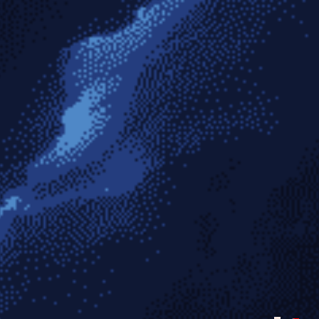
切关注，并积极报道其动态。由于其个性鲜
及分析，对他的战术及管理方式进行了详细
这使得关于他的讨论几乎无处不在，甚至形
些负面新闻频繁出现，比如关于他与裁判或
的专业素养。而这些事件又被媒体不断放
赛之后，他仍然无法逃脱媒体敏锐目光下的
也是参与者，他们通过自身观点影响着公众
程如同一场持久的新旧力量斗争，使局势更