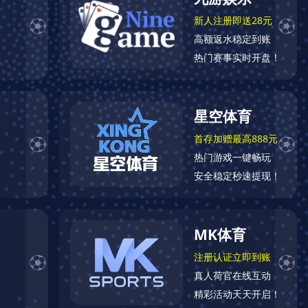
2026-06-10 13:42
31 次阅读
是在媒体报道和公众舆论中引发了诸多讨
家中失火一样，大家都在急于找到纵火犯。
摩擦，穆里尼奥的领导风格一直是热议的话