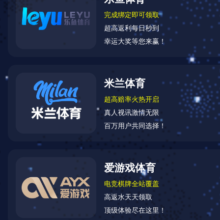
立即下载ob官网APP
首页
/
体育热点
/ 正文