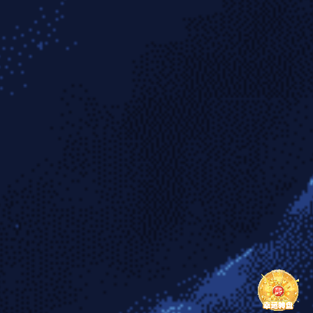
教练提供了借鉴与警示。
。他的一些言辞和做法使得队内气氛紧绷。
的球员，这种做法不仅没有改善情况，反而
到震惊，他们纷纷对这种处理方式提出质
表示难以适应穆里尼奥严厉且直言不讳的
阂最终影响到了场上的配合。此外，一些年
间，使得他们不得不寻求转会，以期获得更
系时显得十分困难。他需要平衡好个人风格
和竞争力。