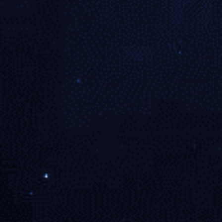
热门推荐
卡卡赞内马尔为世界足球
西甲第36轮
增添独特
奥维耶多
2026-08-02
2026-06-12