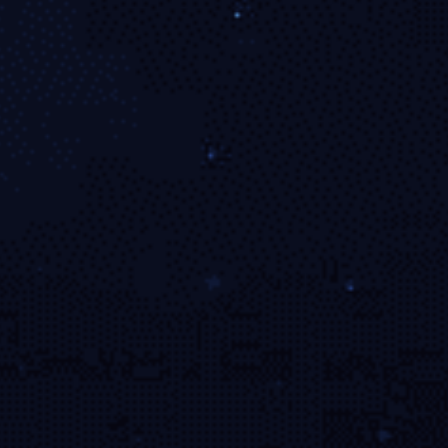
关注不莱梅中卫
-14