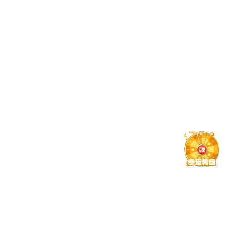
看重球队未来的发展规划。
据悉，目前市场针对顶级自由球员开出的年薪普遍较
高，而对于已过巅峰期但仍具备影响力和竞技状态的
大牌老将来说，他们可能会倾向于选择短期合约，以
便留出更多灵活性。因此，如果詹姆斯选择签订一份
短期合同，那么他很可能会获得更大程度上的资金保
障，同时能够保留再次进入自由市场机会。
此外，还有一点值得注意的是，从薪资结构来看，与
其他明星球员搭档也是决定其续约的重要考量之一。
如果湖人在引援或者保持现有阵容方面做得顺利，那
么对于詹姆斯来说，无疑将是继续留队的重要动力之
一。因此，在接下来的谈判中，有关合同细节及金额
的问题，将成为焦点话题之一。