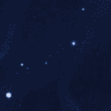
2、执法表现分析
在此次对阵中，德布尔戈斯展现出了较高的专业
公平公正态度，让整个比赛过程相对流畅。然而
热议。例如，对某些犯规行为采取不同程度的处
特别是在上半场结束前，一次看似明显的手球未
让很多人质疑他的判断标准及其一致性。同时，
影响到球员们在场上的心理状态，从而改变整个
整体来看，虽然德布尔戈斯在处理一些小冲突时
策，他依然需要更加谨慎，以避免引发更大的争
3、引发争议情况
随着比赛进行，一些关于裁判判断的不满涌现出