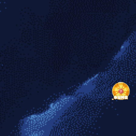
素养。他遵循规则，并且对双方球员保持了
，在一些关键时刻，他的一些决定却引起了
罚，使得部分观众感到不满。
被吹罚，引起了皇家马德里的强烈抗议。这
也有评论指出，这样模糊不清的判罚可能会
比赛走势。
显得颇具耐心，但面对重大赛事中的关键决
议。
来。例如，几名皇家奥维耶多球员对于某一