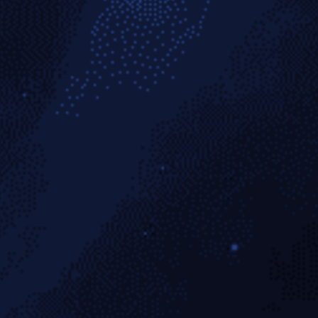
同时，此役结果也间接影响到了联赛排名位置，
得更多的人开始关注裁判在重要赛事中的地位与
着积分榜上的变化。
因此，在未来类似赛事中，对于主裁判及其团队
方共同探讨的重要话题。这不仅关乎单场比赛，
总结：
通过以上几个方面，我们可以清晰地看到，本场西
仅是一场普通体育竞技，更是一次关于公平与公
着巨大的责任，需要不断调整自身执法风格，以
未来希望能看到更多优秀裁判如德布尔戈斯般勇
也期待相关机构能够加强培训与监督，提高整体
上的公平竞争之道。