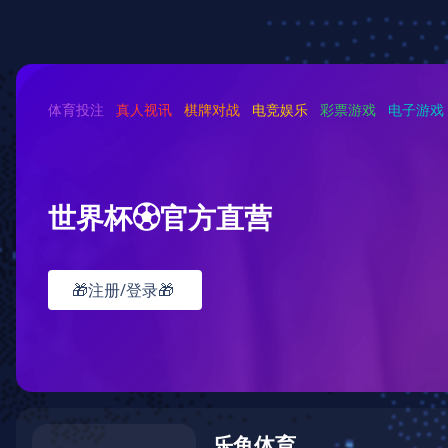
立即注册
ob官网
官网 · 权威
OB官网 OFFICIAL WEBSITE
自2022年创立以来，
ob官网
致力于为用户提供包括
在内的热门赛事直播与数据服务，广受用户信赖