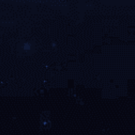
赛票选结果揭
爱尔兰主帅透露埃文弗格
曾凡博状
森伤情严
锋线表现
2026-07-20
2026-06
联系我们
湖南省株洲市天元区天台路58号市委大院东侧
support@knktools.com
o
登