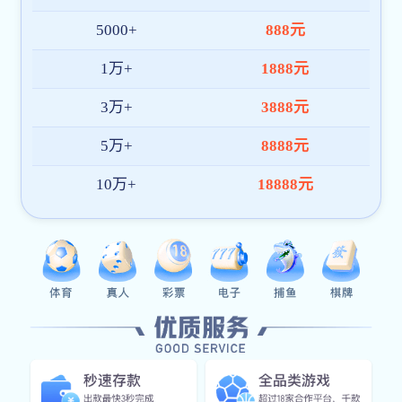
手的预测能力。此外，还将分析怀特所处的球队环境
及教练战术体系如何助力他的成长。最后，将结合这
一成就，展望怀特未来的发展潜力以及对NBA联盟整
体防守水平的影响。
1、怀特的防守重要性
怀特作为一名优秀的后卫，他在场上的防守表现不仅
体现在数据上，更是通过实际行动影响比赛结果。场
均1.1次抢断和1.3次盖帽的数据虽看似不算惊人，但
在关键时刻却能改变比赛走向。他通过积极的防守态
度和不断追逐对手，使得球队在面对强敌时能够占据
先机。
此外，怀特具备良好的团队协作能力，他不仅关注个
人数据，更注重团队整体的防守效果。在比赛中，他