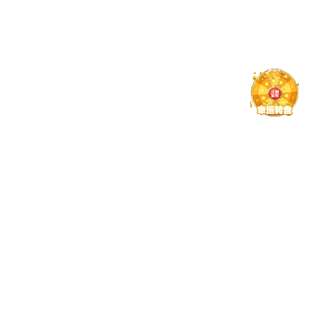
帽成功率，也为球队赢得了多次反击机会。
他的预判能力尤为突出，能够敏锐地察觉到对手传球
路线或投篮时机，并利用身体优势进行干扰。这种独
到之处，使得他在面对各类攻击型球员时都能游刃有
余，有效遏制住他们的发展空间。同时，他也懂得利
用规则，在合法范围内发挥自己的最大优势。
总而言之，怀特不仅是一名执行力强大的球员，同时
也是具备高篮球智商的人。他对于比赛局势变化保持
高度警觉，使得他的每一次出手都充满针对性。这种
意识，无疑是在现代篮球中极为珍贵的一项素质。
3、球队环境与战术体系
怀特之所以能够快速成长，与其所在球队环境密不可