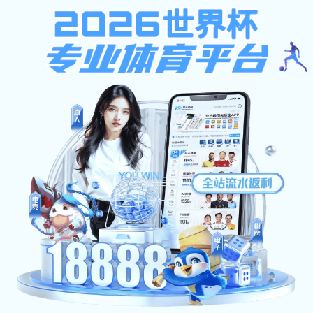
立即注册
ob官网
官网 · 权威体育
数据平台
OB官网 OFFICIAL WEBSITE
自2022年创立以来，
ob官网
致力于为用户提供包括
NBA、英超、欧洲杯、LPL在内的热门赛事直播与数据
服务，广受用户信赖。
立即下载ob官网APP