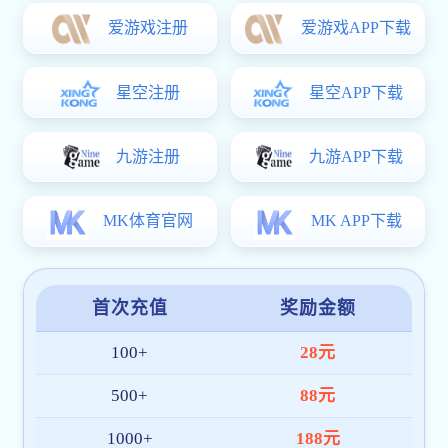
首页
/
体育热点
/ 正文
2026-07-05 22:43
45 次阅读
怀特凭借场均11次抢断和13次盖帽成功入
选最佳防守一阵总分146位列第五
本篇文章围绕怀特凭借场均1.1次抢断和1.3次盖帽成
功入选最佳防守一阵，总分146位列第五这一成就展
开讨论。首先，将分析怀特在防守端的重要性，阐述
其抢断和盖帽数据背后的意义，以及这些表现如何帮
助球队取得更好的成绩。接着，会探讨怀特的防守技
巧与意识，包括他在场上的位置感、反应速度及对对